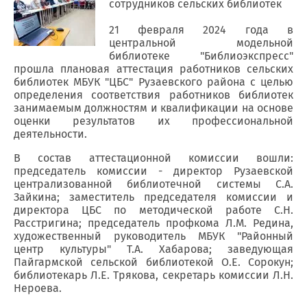
сотрудников сельских библиотек
21 февраля 2024 года в
центральной модельной
библиотеке "Библиоэкспресс"
прошла плановая аттестация работников сельских
библиотек МБУК "ЦБС" Рузаевского района с целью
определения соответствия работников библиотек
занимаемым должностям и квалификации на основе
оценки результатов их профессиональной
деятельности.
В состав аттестационной комиссии вошли:
председатель комиссии - директор Рузаевской
централизованной библиотечной системы С.А.
Зайкина; заместитель председателя комиссии и
директора ЦБС по методической работе С.Н.
Расстригина; председатель профкома Л.М. Редина,
художественный руководитель МБУК "Районный
центр культуры" Т.А. Хабарова; заведующая
Пайгармской сельской библиотекой О.Е. Сорокун;
библиотекарь Л.Е. Трякова, секретарь комиссии Л.Н.
Нероева.