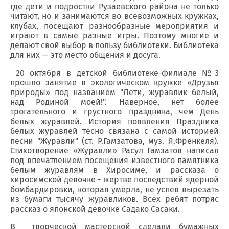
где дети и подростки Рузаевского района не только
читают, но и занимаются во всевозможных кружках,
клубах, посещают разнообразные мероприятия и
играют в самые разные игры. Поэтому многие и
делают свой выбор в пользу библиотеки. Библиотека
для них — это место общения и досуга.
20 октября в детской библиотеке-филиале №3
прошло занятие в экологическом кружке «Друзья
природы» под названием "Лети, журавлик белый,
над Родиной моей!". Наверное, нет более
трогательного и грустного праздника, чем День
белых журавлей. История появления Праздника
белых журавлей тесно связана с самой историей
песни "Журавли" (ст. Р.Гамзатова, муз. Я.Френкеля).
Стихотворение «Журавли» Расул Гамзатов написал
под впечатлением посещения известного памятника
белым журавлям в Хиросиме, и рассказа о
хиросимской девочке - жертве последствий ядерной
бомбардировки, которая умерла, не успев вырезать
из бумаги тысячу журавликов. Всех ребят потряс
рассказ о японской девочке Садако Сасаки.
В творческой мастерской сделали бумажных